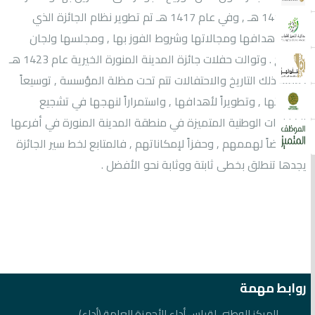
عام 1414 هـ , وفي عام 1417 هـ تم تطوير نظام الجائزة الذي
يوضح أهدافها ومجالاتها وشروط الفوز بها , ومجلسها ولجان
الترشيح . وتوالت حفلات جائزة المدينة المنورة الخيرية عام 1423 هـ
, ومنذ ذلك التاريخ والاحتفالات تتم تحت مظلة المؤسسة , توسيعاً
لمجالاتها , وتطويراً لأهدافها , واستمراراً لنهجها في تشجيع
الكفاءات الوطنية المتميزة في منطقة المدينة المنورة في أفرعها
استنهاضاً لهممهم , وحفزاً لإمكاناتهم , فالمتابع لخط سير الجائزة
يجدها تنطلق بخطى ثابتة ووثابة نحو الأفضل .
روابط مهمة
المركز الوطني لقياس أداء الأجهزة العامة (أداء)