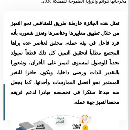
مخرجاتها تتوائم والرؤية الطموحة للمملكة 2030.
تمثل هذه الجائزة خارطة طريق للمتنافس نحو التميز
من خلال تطبيق معاييرها وعناصرها وتعزز شعوره بأنه
فرد فاعل في بيئة عمله، محقق لعناصر عدة يراها
المجتمع مطلباً لتحقيق التميز، كل ذلك قطعاً سيولد
تحدياً للوصول لمستوى التميز على الأقران، وشعورا
بالتقدير للذات ورضى داخليا، ويكون حافزا للتغير
المستمر نحو أفضل الممارسات وأحدثها، كما يجعل
منه مبدعا مبتكرا في تخصصه مبادرا لدعم فريقه
محققا لتميز جهة عمله.